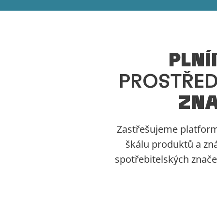
PLNÍ
PROSTŘED
ZNA
Zastřešujeme platform
škálu produktů a zn
spotřebitelských značek