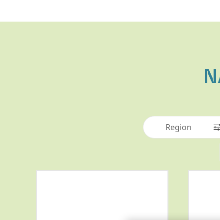
N
Region