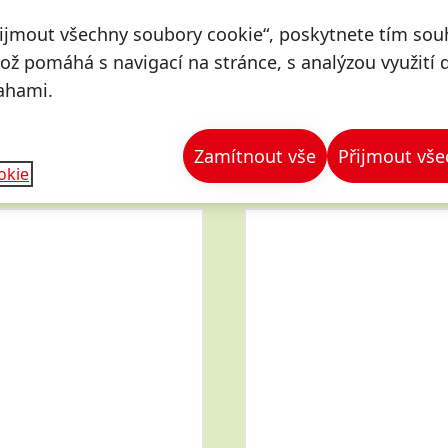
řijmout všechny soubory cookie“, poskytnete tím souh
což pomáhá s navigací na stránce, s analýzou využití 
ahami.
Zamítnout vše
Přijmout vše
okie
Více
informací