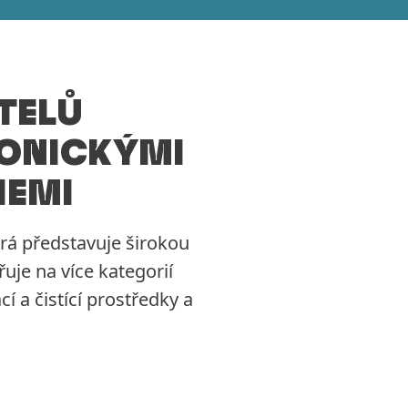
TELŮ
KONICKÝMI
IEMI
rá představuje širokou
je na více kategorií
í a čistící prostředky a