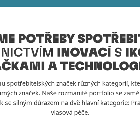
ME POTŘEBY SPOTŘEBI
NICTVÍM
INOVACÍ
S
I
ČKAMI A TECHNOLOG
u spotřebitelských značek různých kategorií, kte
ámých značek. Naše rozmanité portfolio se zaměřu
 se silným důrazem na dvě hlavní kategorie: Prac
vlasová péče.