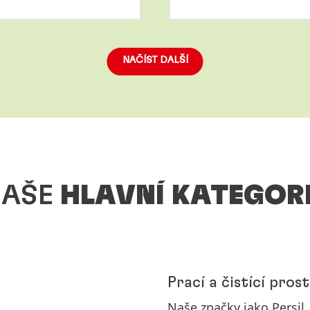
More
info
NAČÍST DALŠÍ
NAŠE
HLAVNÍ KATEGOR
Prací a čistící pros
Naše značky jako Persil