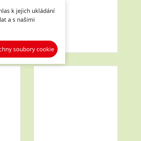
las k jejich ukládání
dat a s našimi
chny soubory cookie
Více
informací