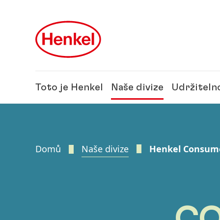
Skip to main content
Skip to footer
Toto je Henkel
Naše divize
Udržiteln
Domů
Naše divize
Henkel Consum