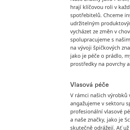
hrají klíčovou roli v ka
spotřebitelů. Chceme in
udržitelným produktový
vycházet ze změn v chov
spolupracujeme s našimi
na vývoji špičkových zn
jako je péče o prádlo, my
prostředky na povrchy a 
Vlasová péče
V rámci našich výrobků v
angažujeme v sektoru sp
profesionální vlasové pé
a naše značky, jako je 
skutečně odrážejí. Ať už