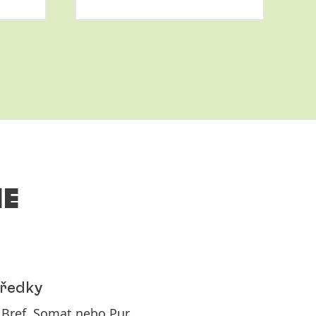
Více
informací
IE
tředky
, Bref, Somat nebo Pur