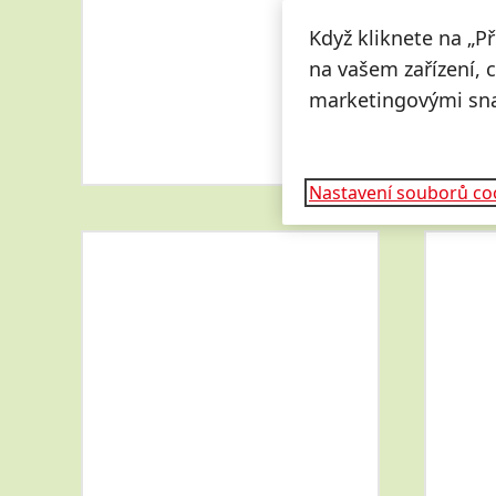
Když kliknete na „P
na vašem zařízení, 
marketingovými sn
Nastavení souborů co
Více
Více
informací
informací