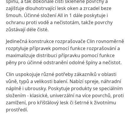
špínu, a tak dokonale čistí skleněné povrchy a
zajišťuje dlouhotrvající lesk oken a zrcadel beze
šmouh. Účinné složení All in 1 dále poskytuje i
ochranu proti vodě a nečistotám, takže povrchy
zůstávají déle čisté.
Jedinečná konstrukce rozprašovače Clin rovnoměrně
rozptyluje přípravek pomocí funkce rozprašování a
maximalizuje distribuci přípravku pomocí funkce
pěny pro účinné odstranění odolné špíny a nečistot.
Clin uspokojuje různé potřeby zákazníků v oblasti
vůně, typů a velikosti balení. Nabízí spreje, náhradní
náplně i ubrousky. Poskytuje produkty se speciálním
složením - klasické, univerzální na více povrchů, proti
zamlžení, pro křišťálový lesk či šetrné k životnímu
prostředí.