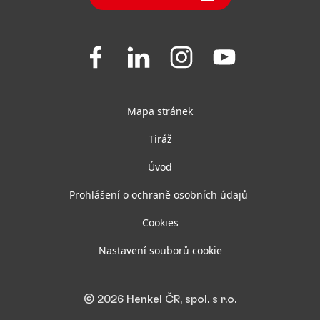
Často kladené dotazy
Join
Join
Join
Join
us
us
us
us
on
on
on
on
Facebook
LinkedIn
Instagram
YouTube
Mapa stránek
Tiráž
Úvod
Prohlášení o ochraně osobních údajů
Cookies
Nastavení souborů cookie
© 2026 Henkel ČR, spol. s r.o.