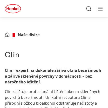
Skip to main content
Skip to footer
quick
search
Hledat
Men
Naše divize
Clin
Clin – expert na dokonale zářivá okna beze šmouh
a zářivé skleněné povrchy v domácnosti – bez
náročného leštění.
Clin zajišťuje profesionální čištění oken a skleněných
povrchů beze šmouh. Unikátní receptura Clin s
přírodní složkou bioalkohol odstraňuje nečistoty a