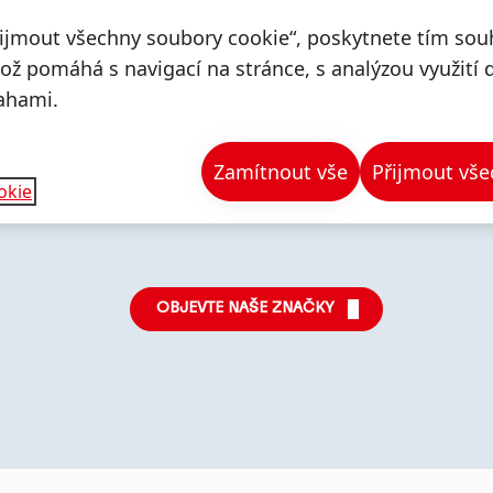
řijmout všechny soubory cookie“, poskytnete tím souh
což pomáhá s navigací na stránce, s analýzou využití 
ahami.
Zamítnout vše
Přijmout vše
okie
Více
Více
Více
informací
informací
infor
OBJEVTE NAŠE ZNAČKY