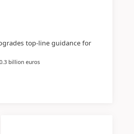
upgrades top-line guidance for
0.3 billion euros
 demonstrating strength of businesses
ange rates
sales and earnings contributions in 2026
ogies