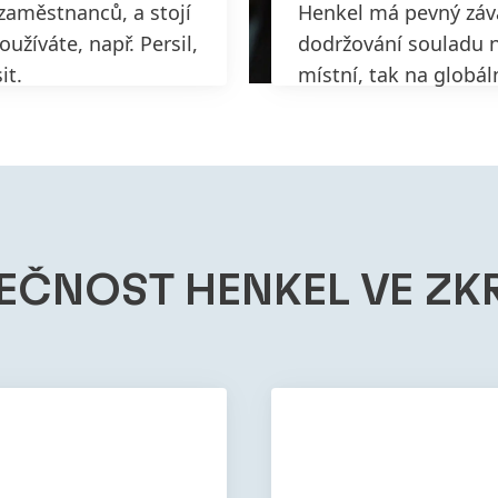
zaměstnanců, a stojí
Henkel má pevný záv
užíváte, např. Persil,
dodržování souladu n
it.
místní, tak na globál
VÍCE INFORMACÍ
EČNOST HENKEL VE ZK