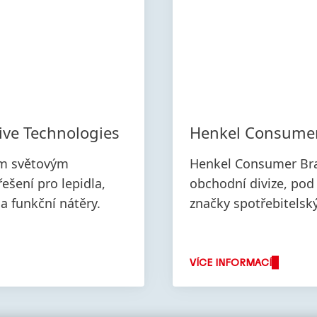
ive Technologies
Henkel Consume
ím světovým
Henkel Consumer Bra
ešení pro lepidla,
obchodní divize, pod
 a funkční nátěry.
značky spotřebitelsk
produkty v oblasti pra
prostředků a vlasové
VÍCE INFORMACÍ