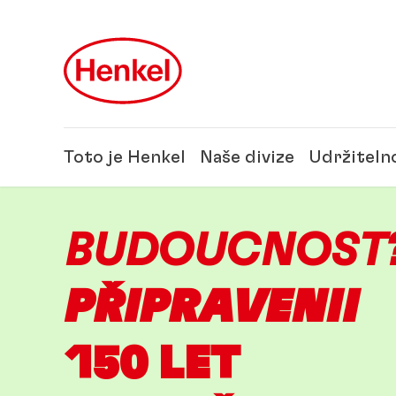
Skip to main content
Skip to footer
Toto je Henkel
Naše divize
Udržiteln
BUDOUCNOST
PŘIPRAVENI!
150 LET