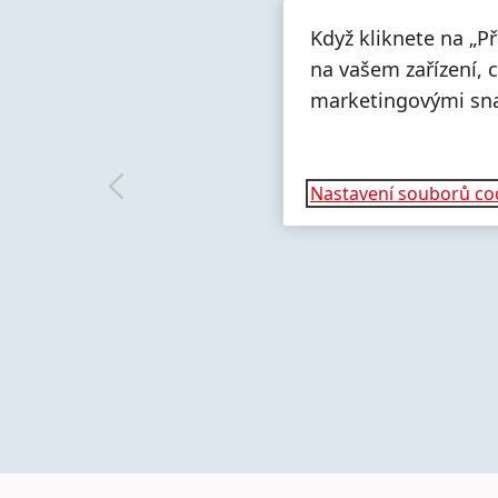
Když kliknete na „P
na vašem zařízení, 
marketingovými sn
Nastavení souborů co
Více
Více
informací
informací