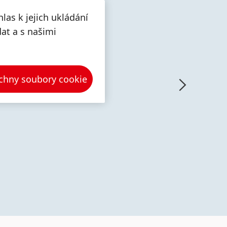
las k jejich ukládání
dat a s našimi
chny soubory cookie
Více
Více
mací
informací
informací