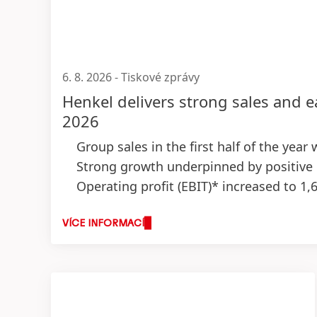
6. 8. 2026
-
Tiskové zprávy
Henkel delivers strong sales and e
2026
Group sales in the first half of the year
Strong growth underpinned by positive 
Operating profit
(EBIT)* increased to 1,
Strong EBIT margin* of 15.7 percent
(+1
Earnings per preferred share
(EPS)* inc
VÍCE INFORMACÍ
Successful execution of M&A growth strate
Outlook for fiscal 2026: Top-line expec
Organic sales growth: 1.5 to 3.5 perc
Adjusted return on sales: 14.5 to 16.0