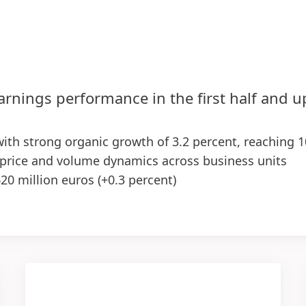
arnings performance in the first half and 
 with strong organic growth of 3.2 percent, reaching 1
price and volume dynamics across business units
620 million euros
(+0.3 percent)
0 basis points), supported by both business units –
reased to 2.86 euros, up 7.1 percent at constant exch
gy in the first half of the year, with first positive 
tations upgraded for the Group and Adhesive Technol
ent
(previously: 1.0 to 3.0 percent)
 percent