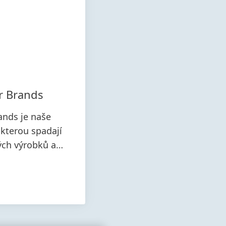
r Brands
nds je naše
 kterou spadají
ých výrobků a
cích a čistících
 péče.