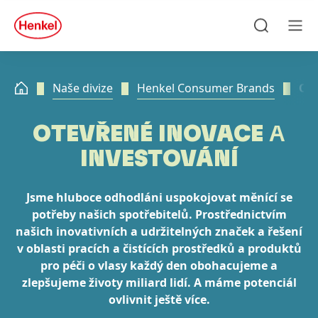
Skip to main content
Skip to footer
quick
search
Hledat
Men
Naše divize
Henkel Consumer Brands
Ote
OTEVŘENÉ INOVACE
A
INVESTOVÁNÍ
Jsme hluboce odhodláni uspokojovat měnící se
potřeby našich spotřebitelů. Prostřednictvím
našich inovativních a udržitelných značek a řešení
v oblasti pracích a čistících prostředků a produktů
pro péči o vlasy každý den obohacujeme a
zlepšujeme životy miliard lidí. A máme potenciál
ovlivnit ještě více.