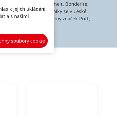
značek - Loctite, Technomelt, Bonderite,
las k jejich ukládání
o spotřebitele a řemeslníky se v České
dat a s našimi
na čtyři globální platformy značek Pritt,
ex.
chny soubory cookie