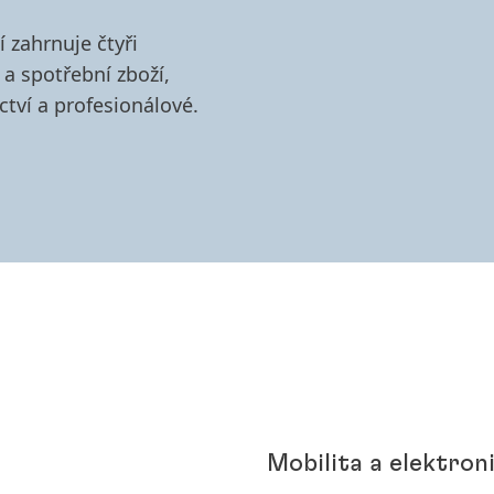
 zahrnuje čtyři
 a spotřební zboží,
ctví a profesionálové.
Mobilita a elektron