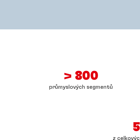
> 800
průmyslových segmentů
z celkový