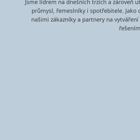
Jsme lídrem na dnešních trzích a zároveň u
průmysl, řemeslníky i spotřebitele. Jako
našimi zákazníky a partnery na vytvářen
řešením