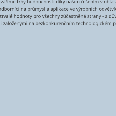
tváříme trhy budoucnosti díky našim řešením v oblast
 odborníci na průmysl a aplikace ve výrobních odvět
í trvalé hodnoty pro všechny zúčastněné strany - s 
i založenými na bezkonkurenčním technologickém po