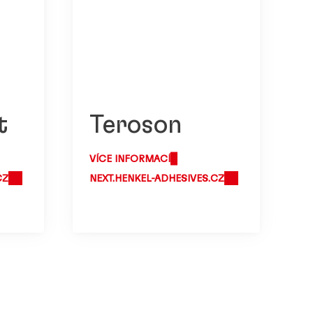
t
Teroson
VÍCE INFORMACÍ
V
CZ
NEXT.HENKEL-ADHESIVES.CZ
N