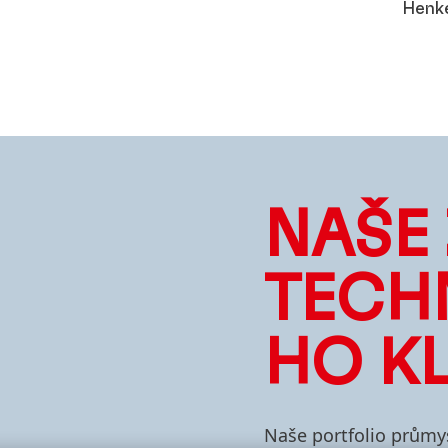
Henk
NAŠE
TECH
HO K
Naše portfolio průmy