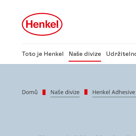
Skip to main content
Skip to footer
Toto je Henkel
Naše divize
Udržiteln
Domů
Naše divize
Henkel Adhesive