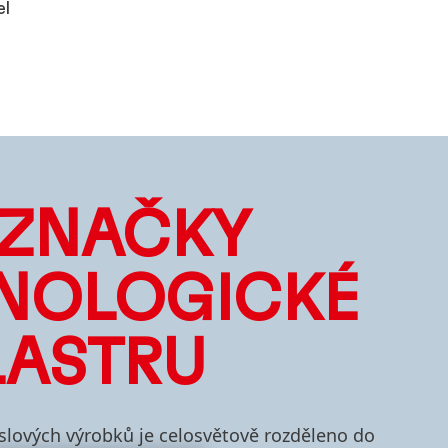
el
 ZNAČKY
NOLOGICKÉ
LASTRU
slových výrobků je celosvětově rozděleno do