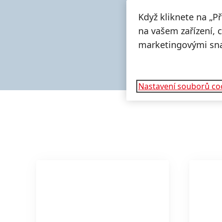
Když kliknete na „P
na vašem zařízení, 
marketingovými sn
Nastavení souborů co