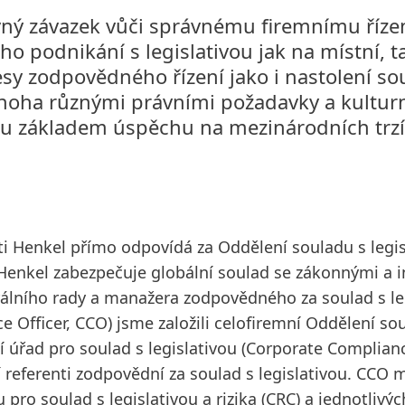
ný závazek vůči správnému firemnímu řízen
o podnikání s legislativou jak na místní, t
esy zodpovědného řízení jako i nastolení s
noha různými právními požadavky a kulturn
ou základem úspěchu na mezinárodních trzí
i Henkel přímo odpovídá za Oddělení souladu s legis
 Henkel zabezpečuje globální soulad se zákonnými a 
álního rady a manažera zodpovědného za soulad s le
 Officer, CCO) jsme založili celofiremní Oddělení soul
í úřad pro soulad s legislativou
(Corporate Complianc
í referenti zodpovědní za soulad s legislativou. CCO
 pro soulad s legislativou a rizika
(CRC) a jednotlivýc