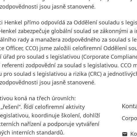
a zodpovědnosti jsou jasně stanovené.
i Henkel přímo odpovídá za Oddělení souladu s legis
 Henkel zabezpečuje globální soulad se zákonnými a 
álního rady a manažera zodpovědného za soulad s le
 Officer, CCO) jsme založili celofiremní Oddělení soul
í úřad pro soulad s legislativou
(Corporate Complianc
í referenti zodpovědní za soulad s legislativou. CCO
 pro soulad s legislativou a rizika
(CRC) a jednotlivýc
a zodpovědnosti jsou jasně stanovené.
tivou koná na třech úrovních:
Kont
„řešení“. Řídí celofiremní aktivity
egislativou, koordinuje školení, dohlíží
Corpo
terních nařízení a podporuje vytváření
ných interních standardů.
Ko