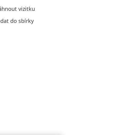
áhnout vizitku
idat do sbírky