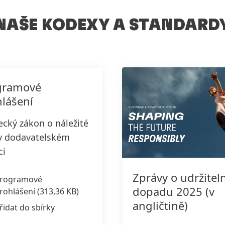
NAŠE KODEXY A STANDARD
gramové
lášení
cký zákon o náležité
 v dodavatelském
ci
Zprávy o udržite
rogramové
dopadu 2025
(v
rohlášení
(313,36 KB)
angličtině)
řidat do sbírky