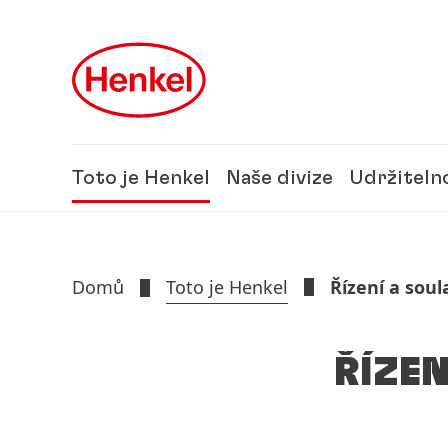
Skip to main content
Skip to footer
Toto je Henkel
Naše divize
Udržiteln
Domů
Toto je Henkel
Řízení a soul
ŘÍZEN