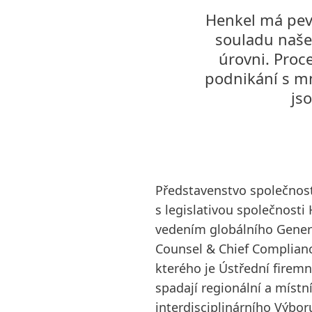
Henkel má pev
souladu našeh
úrovni. Proc
podnikání s m
js
Představenstvo společnost
s legislativou společnosti
vedením globálního Gener
Counsel & Chief Compliance
kterého je Ústřední firemn
spadají regionální a místn
interdisciplinárního Výboru