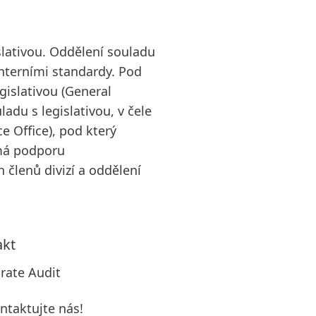
lativou. Oddělení souladu
interními standardy. Pod
gislativou
(General
adu s legislativou, v čele
e Office), pod který
 má podporu
h členů divizí a oddělení
akt
rate Audit
ntaktujte nás!