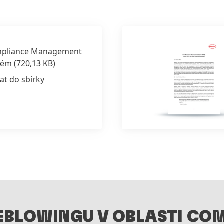
pliance Management
tém
(720,13 KB)
at do sbírky
EBLOWINGU V OBLASTI COM