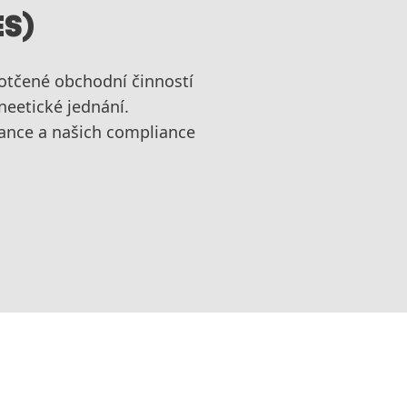
ES)
dotčené obchodní činností
neetické jednání.
iance a našich compliance