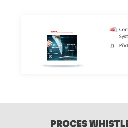
Com
Sys
Přid
PROCES WHISTL