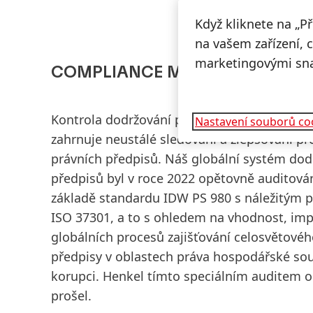
Když kliknete na „P
na vašem zařízení, 
marketingovými sn
COMPLIANCE MANAGEMENT SY
Kontrola dodržování právních předpisů ve s
Nastavení souborů co
zahrnuje neustálé sledování a zlepšování p
právních předpisů. Náš globální systém dod
předpisů byl v roce 2022 opětovně auditová
základě standardu IDW PS 980 s náležitým 
ISO 37301, a to s ohledem na vhodnost, im
globálních procesů zajišťování celosvětové
předpisy v oblastech práva hospodářské sout
korupci. Henkel tímto speciálním auditem
prošel.