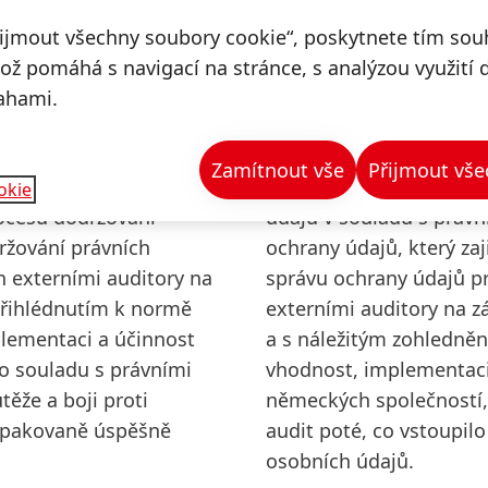
řijmout všechny soubory cookie“, poskytnete tím souh
což pomáhá s navigací na stránce, s analýzou využití 
ahami.
STÉM
SYSTÉM SPRÁVY
Zamítnout vše
Přijmout vše
polečnosti Henkel
Společnost Henkel přik
okie
rocesu dodržování
údajů v souladu s právn
ržování právních
ochrany údajů, který zaj
n externími auditory na
správu ochrany údajů pr
přihlédnutím k normě
externími auditory na 
plementaci a účinnost
a s náležitým zohledně
ho souladu s právními
vhodnost, implementaci 
ěže a boji proti
německých společností, 
 opakovaně úspěšně
audit poté, co vstoupil
osobních údajů.