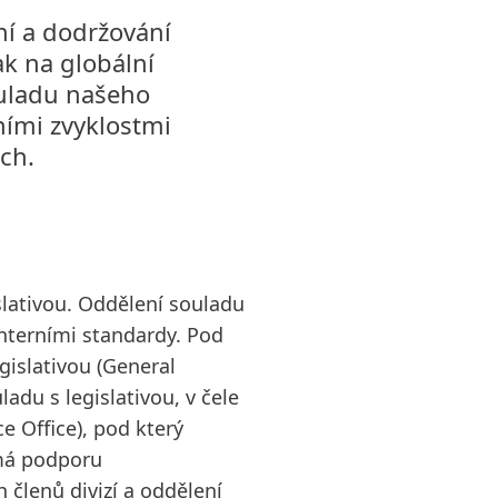
í a dodržování
ak na globální
150 let společnosti Henkel
Zprávy 
ouladu našeho
2025
(v 
ími zvyklostmi
Již 150 let stojíme v čele pokroku,
ch.
který dává smysl. Ve společnosti
Zprávy
Henkel každá změna znamená
2025
(v
novou příležitost, proto
Přidat 
podporujeme inovace, udržitelnost a
zodpovědnost, abychom vybudovali
lativou. Oddělení souladu
lepší budoucnost pro všechny.
interními standardy. Pod
Společně.
gislativou
(General
adu s legislativou, v čele
e Office), pod který
VÍCE INFORMACÍ
 má podporu
h členů divizí a oddělení