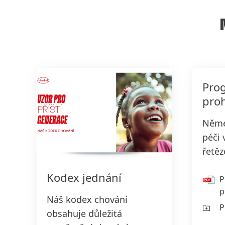
Pro
proh
Něme
péči
řetěz
Kodex jednání
P
p
Náš kodex chování
P
obsahuje důležitá