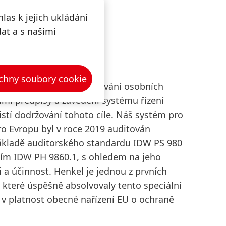
las k jejich ukládání
dat a s našimi
 OCHRANY ÚDAJŮ
chny soubory cookie
ládá velký význam zpracování osobních
ími předpisy a zavedení systému řízení
istí dodržování tohoto cíle. Náš systém pro
o Evropu byl v roce 2019 auditován
základě auditorského standardu IDW PS 980
ním IDW PH 9860.1, s ohledem na jeho
a účinnost. Henkel je jednou z prvních
které úspěšně absolvovaly tento speciální
o v platnost obecné nařízení EU o ochraně