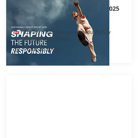
Zprávy o udržitelném dopadu 2025
(v angličtině)
Zprávy o udržitelném dopadu 2025
(v
angličtině)
(17,1 MB)
Přidat do sbírky