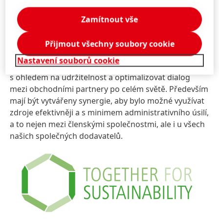
iniciativu „
Together for Sustainability – Chemical Supply
Chains for a Better World
“
(TfS). Ta je založena na
Zamítnout vše
principech iniciativy OSN
United Nations Global
Compact
a iniciativy
Responsible Care Mezinárodní rady
Přijmout všechny soubory cookie
chemických asociací
(ICCA)
.
Cílem TfS je harmonizovat
Nastavení souborů cookie
stále složitější procesy řízení dodavatelského řetězce
s ohledem na udržitelnost a optimalizovat dialog
mezi obchodními partnery po celém světě. Především
mají být vytvářeny synergie, aby bylo možné využívat
zdroje efektivněji a s minimem administrativního úsilí,
a to nejen mezi členskými společnostmi, ale i u všech
našich společných dodavatelů.