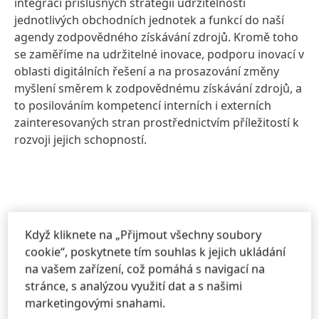
integrací příslušných strategií udržitelnosti
jednotlivých obchodních jednotek a funkcí do naší
agendy zodpovědného získávání zdrojů. Kromě toho
se zaměříme na udržitelné inovace, podporu inovací v
oblasti digitálních řešení a na prosazování změny
myšlení směrem k zodpovědnému získávání zdrojů, a
to posilováním kompetencí interních i externích
zainteresovaných stran prostřednictvím příležitostí k
rozvoji jejich schopností.
Společně za udržitelný
Když kliknete na „Přijmout všechny soubory
dodavatelský řetězec
cookie“, poskytnete tím souhlas k jejich ukládání
na vašem zařízení, což pomáhá s navigací na
stránce, s analýzou využití dat a s našimi
V roce 2011 společnost Henkel a pět dalších
marketingovými snahami.
společností z chemického průmyslu spoluzaložily