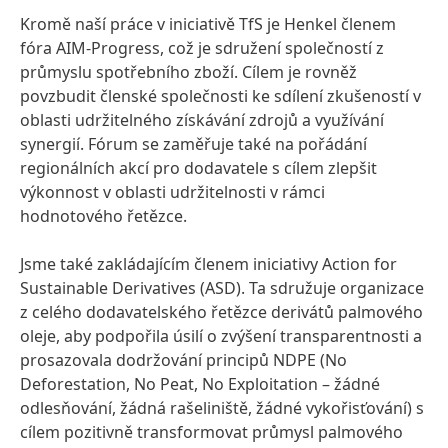
Kromě naší práce v iniciativě TfS je Henkel členem
fóra AIM-Progress, což je sdružení společností z
průmyslu spotřebního zboží. Cílem je rovněž
povzbudit členské společnosti ke sdílení zkušeností v
oblasti udržitelného získávání zdrojů a využívání
synergií. Fórum se zaměřuje také na pořádání
regionálních akcí pro dodavatele s cílem zlepšit
výkonnost v oblasti udržitelnosti v rámci
hodnotového řetězce.
Jsme také zakládajícím členem iniciativy Action for
Sustainable Derivatives
(ASD). Ta sdružuje organizace
z celého dodavatelského řetězce derivátů palmového
oleje, aby podpořila úsilí o zvýšení transparentnosti a
prosazovala dodržování principů NDPE
(No
Deforestation, No Peat, No Exploitation – žádné
odlesňování, žádná rašeliniště, žádné vykořisťování) s
cílem pozitivně transformovat průmysl palmového