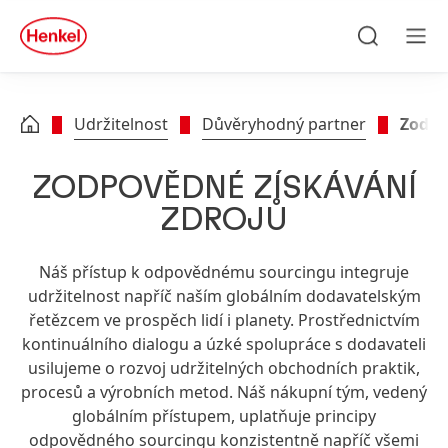
Skip to main content
Skip to footer
quick
search
Hledat
Men
Udržitelnost
Důvěryhodný partner
Zodpo
ZODPOVĚDNÉ ZÍSKÁVÁNÍ
ZDROJŮ
Náš přístup k odpovědnému sourcingu integruje
udržitelnost napříč naším globálním dodavatelským
řetězcem ve prospěch lidí i planety. Prostřednictvím
kontinuálního dialogu a úzké spolupráce s dodavateli
usilujeme o rozvoj udržitelných obchodních praktik,
procesů a výrobních metod. Náš nákupní tým, vedený
globálním přístupem, uplatňuje principy
odpovědného sourcingu konzistentně napříč všemi