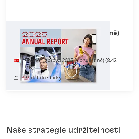
Finanční zpráva 2025
(v angličtině)
incl.
Sustainability Statement
Finanční zpráva 2025
(v angličtině)
(8,42
MB)
Přidat do sbírky
Naše strategie udržitelnosti