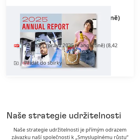
Finanční zpráva 2025
(v angličtině)
incl.
Sustainability Statement
Finanční zpráva 2025
(v angličtině)
(8,42
MB)
Přidat do sbírky
Naše strategie udržitelnosti
Naše strategie udržitelnosti je přímým odrazem
závazku naší společnosti k „Smysluplnému růstu“