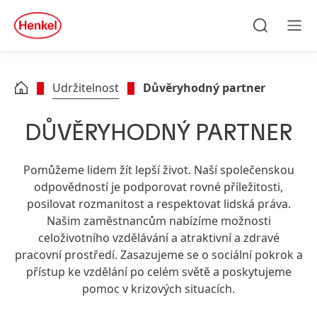
Skip to main content
Skip to footer
quick
search
Hledat
Men
Udržitelnost
Důvěryhodný partner
DŮVĚRYHODNÝ PARTNER
Pomůžeme lidem žít lepší život. Naší společenskou
odpovědností je podporovat rovné příležitosti,
posilovat rozmanitost a respektovat lidská práva.
Našim zaměstnancům nabízíme možnosti
celoživotního vzdělávání a atraktivní a zdravé
pracovní prostředí. Zasazujeme se o sociální pokrok a
přístup ke vzdělání po celém světě a poskytujeme
pomoc v krizových situacích.