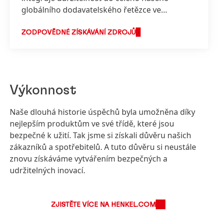
globálního dodavatelského řetězce ve
prospěch lidí i planety. Prostřednictvím
neustálého dialogu a úzké spolupráce s
ZODPOVĚDNÉ ZÍSKÁVÁNÍ ZDROJŮ
dodavateli usilujeme o rozvoj udržitelných
obchodních postupů, procesů a výrobních
metod. Náš nákupní tým se řídí globálním
nastavením a uplatňuje principy zodpovědného
Výkonnost
získávání zdrojů konzistentně ve všech
regionech, obchodních jednotkách a
Naše dlouhá historie úspěchů byla umožněna díky
materiálových skupinách.
nejlepším produktům ve své třídě, které jsou
bezpečné k užití. Tak jsme si získali důvěru našich
zákazníků a spotřebitelů. A tuto důvěru si neustále
znovu získáváme vytvářením bezpečných a
udržitelných inovací.
ZJISTĚTE VÍCE NA HENKEL.COM