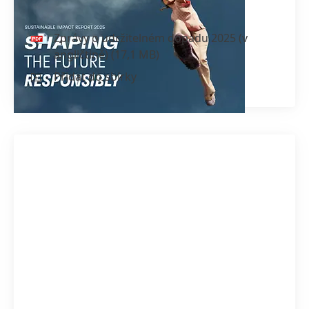
(v angličtině)
Zprávy o udržitelném dopadu 2025
(v
angličtině)
(17,1 MB)
Přidat do sbírky