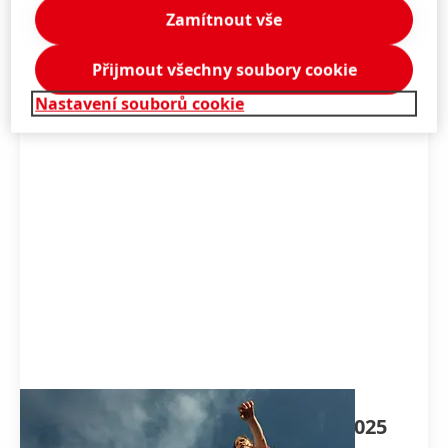
Zamítnout vše
Více informací
Přijmout všechny soubory cookie
Nastavení souborů cookie
Zprávy o udržitelném dopadu 2025