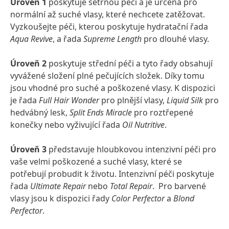
Úroveň 1
poskytuje šetrnou péči a je určena pro
normální až suché vlasy, které nechcete zatěžovat.
Vyzkoušejte péči, kterou poskytuje hydratační řada
Aqua Revive
, a řada
Supreme Length
pro dlouhé vlasy.
Úroveň 2
poskytuje střední péči a tyto řady obsahují
vyvážené složení plné pečujících složek. Díky tomu
jsou vhodné pro suché a poškozené vlasy. K dispozici
je řada
Full Hair Wonder
pro plnější vlasy,
Liquid Silk
pro
hedvábný lesk,
Split Ends Miracle
pro roztřepené
konečky nebo vyživující řada
Oil Nutritive
.
Úroveň 3
představuje hloubkovou intenzivní péči pro
vaše velmi poškozené a suché vlasy, které se
potřebují probudit k životu. Intenzivní péči poskytuje
řada
Ultimate Repair
nebo
Total Repair
. Pro barvené
vlasy jsou k dispozici řady
Color Perfector
a
Blond
Perfector
.