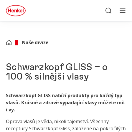
Skip to main content
Skip to footer
quick
search
Hledat
Men
Naše divize
Schwarzkopf GLISS ‒ o
100 % silnější vlasy
Schwarzkopf GLISS nabízí produkty pro každý typ
vlasů. Krásné a zdravě vypadající vlasy můžete mít
i vy.
Oprava vlasů je věda, nikoli tajemství. Všechny
receptury Schwarzkopf Gliss, založené na pokročilých