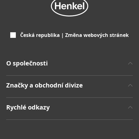
Česká republika | Změna webových stránek
O společnosti
O společnosti Henkel
Značky a obchodní divize
Značka Henkel
Henkel Adhesive Technologies
Tiskové zprávy
Rychlé odkazy
Henkel Consumer Brands
Výroční zprávy
Pracovní místa a žádosti o zaměstnání
Značky
Zprávy o udržitelném dopadu
(v angličtině)
Ke stažení