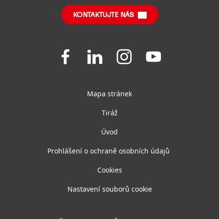
SDS, TDS, RoHS, RDS, Product Information
KONTAKTUJTE NÁS
Často kladené dotazy
Join
Join
Join
Join
us
us
us
us
on
on
on
on
Facebook
LinkedIn
Instagram
YouTube
Mapa stránek
Tiráž
Úvod
Prohlášení o ochraně osobních údajů
Cookies
Nastavení souborů cookie