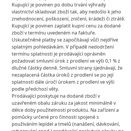
Kupující je povinen po dobu trvání výhrady
vlastnictví skladovat zboží tak, aby nedošlo k jeho
znehodnocení, poškození, zničení, krádeži či ztrátě.
Kupující je povinen zaplatit kupní cenu za dodané
zboží v termínu uvedeném na faktuře.
Uskutečněné platby se započítávají vůči nejdříve
splatným pohledávkám. V případě nedodržení
termínu splatnosti je prodávající oprávněn
požadovat smluvní úrok z prodlení ve výši 0,1 % z
dlužné částky denně. Smluvní strany sjednávají, že
nezaplacená částka úroků z prodlení se po její
splatnosti dále úročí úrokem z prodlení ve výši
podle předchozí věty.
Prodávající poskytuje na dodané zboží v
uzavřeném obalu záruku za jakost minimálně v
délce doby použitelnosti produktu. Na zařízení a
pomůcky určené pro činnosti spojené s
používáním lepidel a tmelů
(nanášení, dávkování,