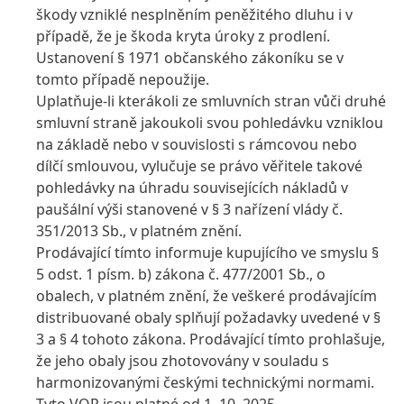
škody vzniklé nesplněním peněžitého dluhu i v
případě, že je škoda kryta úroky z prodlení.
Ustanovení § 1971 občanského zákoníku se v
tomto případě nepoužije.
Uplatňuje-li kterákoli ze smluvních stran vůči druhé
smluvní straně jakoukoli svou pohledávku vzniklou
na základě nebo v souvislosti s rámcovou nebo
dílčí smlouvou, vylučuje se právo věřitele takové
pohledávky na úhradu souvisejících nákladů v
paušální výši stanovené v § 3 nařízení vlády č.
351/2013 Sb., v platném znění.
Prodávající tímto informuje kupujícího ve smyslu §
5 odst. 1 písm. b) zákona č. 477/2001 Sb., o
obalech, v platném znění, že veškeré prodávajícím
distribuované obaly splňují požadavky uvedené v §
3 a § 4 tohoto zákona. Prodávající tímto prohlašuje,
že jeho obaly jsou zhotovovány v souladu s
harmonizovanými českými technickými normami.