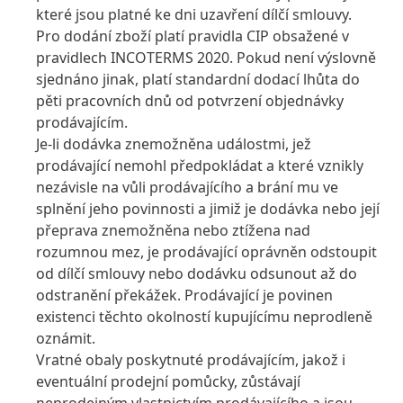
které jsou platné ke dni uzavření dílčí smlouvy.
Pro dodání zboží platí pravidla CIP obsažené v
pravidlech INCOTERMS 2020. Pokud není výslovně
sjednáno jinak, platí standardní dodací lhůta do
pěti pracovních dnů od potvrzení objednávky
prodávajícím.
Je-li dodávka znemožněna událostmi, jež
prodávající nemohl předpokládat a které vznikly
nezávisle na vůli prodávajícího a brání mu ve
splnění jeho povinnosti a jimiž je dodávka nebo její
přeprava znemožněna nebo ztížena nad
rozumnou mez, je prodávající oprávněn odstoupit
od dílčí smlouvy nebo dodávku odsunout až do
odstranění překážek. Prodávající je povinen
existenci těchto okolností kupujícímu neprodleně
oznámit.
Vratné obaly poskytnuté prodávajícím, jakož i
eventuální prodejní pomůcky, zůstávají