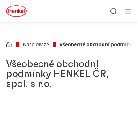
Skip to main content
Skip to footer
quick
search
Hledat
Men
Naše divize
Všeobecné obchodní podmínky
Všeobecné obchodní
podmínky HENKEL ČR,
spol. s r.o.