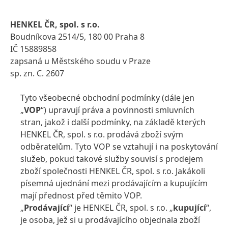
HENKEL ČR, spol. s r.o.
Boudníkova 2514/5, 180 00 Praha 8
IČ 15889858
zapsaná u Městského soudu v Praze
sp. zn. C. 2607
Tyto všeobecné obchodní podmínky (dále jen
„
VOP
“) upravují práva a povinnosti smluvních
stran, jakož i další podmínky, na základě kterých
HENKEL ČR, spol. s r.o. prodává zboží svým
odběratelům. Tyto VOP se vztahují i na poskytování
služeb, pokud takové služby souvisí s prodejem
zboží společnosti HENKEL ČR, spol. s r.o. Jakákoli
písemná ujednání mezi prodávajícím a kupujícím
mají přednost před těmito VOP.
„
Prodávající
“ je HENKEL ČR, spol. s r.o. „
kupující
“,
je osoba, jež si u prodávajícího objednala zboží