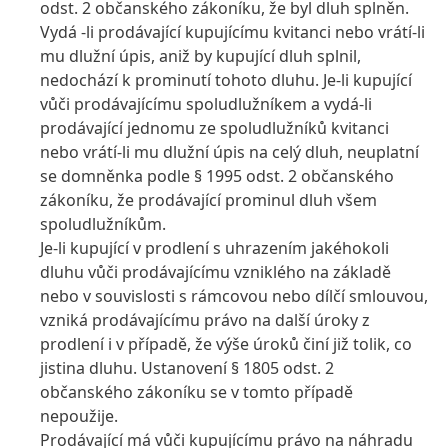
odst. 2 občanského zákoníku, že byl dluh splněn.
Vydá -li prodávající kupujícímu kvitanci nebo vrátí-li
mu dlužní úpis, aniž by kupující dluh splnil,
nedochází k prominutí tohoto dluhu. Je-li kupující
vůči prodávajícímu spoludlužníkem a vydá-li
prodávající jednomu ze spoludlužníků kvitanci
nebo vrátí-li mu dlužní úpis na celý dluh, neuplatní
se domněnka podle § 1995 odst. 2 občanského
zákoníku, že prodávající prominul dluh všem
spoludlužníkům.
Je-li kupující v prodlení s uhrazením jakéhokoli
dluhu vůči prodávajícímu vzniklého na základě
nebo v souvislosti s rámcovou nebo dílčí smlouvou,
vzniká prodávajícímu právo na další úroky z
prodlení i v případě, že výše úroků činí již tolik, co
jistina dluhu. Ustanovení § 1805 odst. 2
občanského zákoníku se v tomto případě
nepoužije.
Prodávající má vůči kupujícímu právo na náhradu