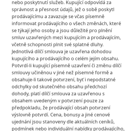
nebo poskytnutí služeb. Kupující odpovídá za
správnost a přesnost údajů, jež o sobě poskytl
prodávajícímu a zavazuje se včas písemně
informovat prodávajícího o všech změnách, které
se týkají jeho osoby a jsou důležité pro plnění
smluv uzavřených mezi kupujícím a prodávajícím,
včetně schopnosti plnit své splatné dluhy.
Jednotlivá dílčí smlouva je uzavřena dohodou
kupujícího a prodávajícího o celém jejím obsahu.
Potvrdí-li kupující písemně uzavření či změnu dílčí
smlouvy učiněnou v jiné než písemné formě a
obsahuje-li takové potvrzení, byť i nepodstatné
odchylky od skutečného obsahu předchozí
dohody, platí dílčí smlouva za uzavřenou s
obsahem uvedeným v potvrzení pouze za
předpokladu, že prodávající obsah potvrzení
výslovně potvrdí. Cena, bonusy a jiné cenové
ujednání jsou stanoveny dle aktuálních ceníků,
podmínek nebo individuální nabídky prodávajícího,