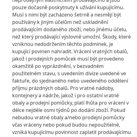
neprodejným vlastnictvím prodávajícího a jsou
pouze dočasně poskytnuty k užívání kupujícímu.
Musí s nimi být zacházeno šetrně a nesmějí být
používány k jiným účelům než uskladnění
prodávajícím dodaného zboží, nebo jinému účelu,
než který prodávající výslovně umožní. Škody, které
vzniknou nedodržením těchto podmínek, je
kupující povinen nahradit. Vrácení vratných obalů,
jakož i prodejních pomůcek musí být provedeno
okamžitě po vyprázdnění, v bezvadném
použitelném stavu, s uvedením divize uvedené ve
faktuře, do sjednaného nebo uvedeného oddělení
příjmu prázdných obalů. Pro vratné nádoby,
kontejnery a nádrže, jakož i pro ostatní vratné
obaly a prodejní pomůcky, platí lhůta pro vrácení v
délce nejdéle osmi týdnů po dodání zboží. Pokud
nebudou vratné obaly a/nebo prodejní pomůcky
včas vráceny nebo pokud budou nepoužitelné,
vzniká kupujícímu povinnost zaplatit prodávajícímu