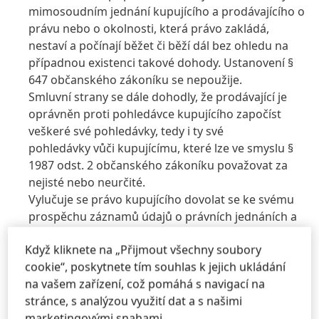
mimosoudním jednání kupujícího a prodávajícího o
právu nebo o okolnosti, která právo zakládá,
nestaví a počínají běžet či běží dál bez ohledu na
případnou existenci takové dohody. Ustanovení §
647 občanského zákoníku se nepoužije.
Smluvní strany se dále dohodly, že prodávající je
oprávněn proti pohledávce kupujícího započíst
veškeré své pohledávky, tedy i ty své
pohledávky vůči kupujícímu, které lze ve smyslu §
1987 odst. 2 občanského zákoníku považovat za
nejisté nebo neurčité.
Vylučuje se právo kupujícího dovolat se ke svému
prospěchu záznamů údajů o právních jednáních a
jiných skutečnostech v elektronickém systému
Když kliknete na „Přijmout všechny soubory
prodávajícího podle § 562 odst. 2 občanského
cookie“, poskytnete tím souhlas k jejich ukládání
zákoníku. Dále se vylučuje právo kupujícího
na vašem zařízení, což pomáhá s navigací na
dovolat se ke svému prospěchu obsahu a doby
stránce, s analýzou využití dat a s našimi
vystavení písemností týkajících se právních
marketingovými snahami.