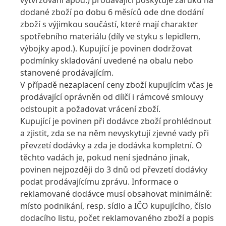
vytvrzování apod.) prodávající poskytuje záruku na
dodané zboží po dobu 6 měsíců ode dne dodání
zboží s výjimkou součástí, které mají charakter
spotřebního materiálu
(díly ve styku s lepidlem,
výbojky apod.). Kupující je povinen dodržovat
podmínky skladování uvedené na obalu nebo
stanovené prodávajícím.
V případě nezaplacení ceny zboží kupujícím včas je
prodávající oprávněn od dílčí i rámcové smlouvy
odstoupit a požadovat vrácení zboží.
Kupující je povinen při dodávce zboží prohlédnout
a zjistit, zda se na něm nevyskytují zjevné vady při
převzetí dodávky a zda je dodávka kompletní. O
těchto vadách je, pokud není sjednáno jinak,
povinen nejpozději do 3 dnů od převzetí dodávky
podat prodávajícímu zprávu. Informace o
reklamované dodávce musí obsahovat minimálně:
místo podnikání, resp. sídlo a IČO kupujícího, číslo
dodacího listu, počet reklamovaného zboží a popis