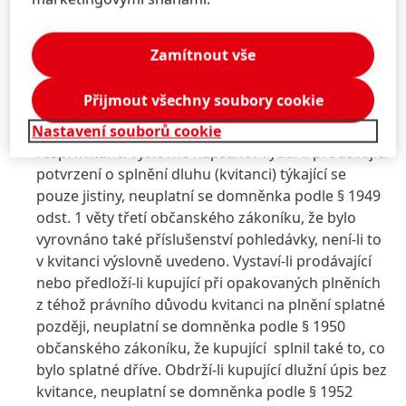
skutečností, k nimž dochází při běžném provozu
závodu prodávajícího podle § 566 odst. 2
občanského zákoníku.
Zamítnout vše
Při vydávání a předkládání dlužních úpisů a kvitancí
se neuplatní domněnky, které stanoví občanský
Přijmout všechny soubory cookie
zákoník
(jak je specifikováno podrobněji níže),
nýbrž platí jen to, co je v takovém dlužním úpisu,
Nastavení souborů cookie
resp. kvitanci výslovně napsáno. Vydal-li prodávající
potvrzení o splnění dluhu
(kvitanci) týkající se
pouze jistiny, neuplatní se domněnka podle § 1949
odst. 1 věty třetí občanského zákoníku, že bylo
vyrovnáno také příslušenství pohledávky, není-li to
v kvitanci výslovně uvedeno. Vystaví-li prodávající
nebo předloží-li kupující při opakovaných plněních
z téhož právního důvodu kvitanci na plnění splatné
později, neuplatní se domněnka podle § 1950
občanského zákoníku, že kupující splnil také to, co
bylo splatné dříve. Obdrží-li kupující dlužní úpis bez
kvitance, neuplatní se domněnka podle § 1952