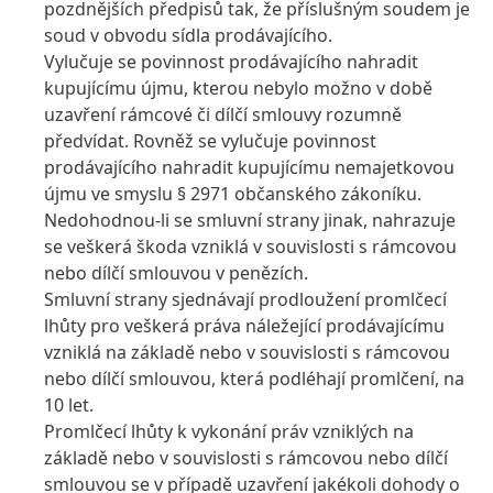
pozdnějších předpisů tak, že příslušným soudem je
soud v obvodu sídla prodávajícího.
Vylučuje se povinnost prodávajícího nahradit
kupujícímu újmu, kterou nebylo možno v době
uzavření rámcové či dílčí smlouvy rozumně
předvídat. Rovněž se vylučuje povinnost
prodávajícího nahradit kupujícímu nemajetkovou
újmu ve smyslu § 2971 občanského zákoníku.
Nedohodnou-li se smluvní strany jinak, nahrazuje
se veškerá škoda vzniklá v souvislosti s rámcovou
nebo dílčí smlouvou v penězích.
Smluvní strany sjednávají prodloužení promlčecí
lhůty pro veškerá práva náležející prodávajícímu
vzniklá na základě nebo v souvislosti s rámcovou
nebo dílčí smlouvou, která podléhají promlčení, na
10 let.
Promlčecí lhůty k vykonání práv vzniklých na
základě nebo v souvislosti s rámcovou nebo dílčí
smlouvou se v případě uzavření jakékoli dohody o