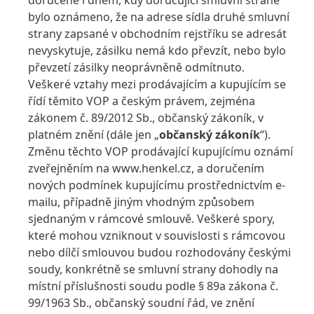
doručené i dnem, kdy doručující smluvní straně
bylo oznámeno, že na adrese sídla druhé smluvní
strany zapsané v obchodním rejstříku se adresát
nevyskytuje, zásilku nemá kdo převzít, nebo bylo
převzetí zásilky neoprávněně odmítnuto.
Veškeré vztahy mezi prodávajícím a kupujícím se
řídí těmito VOP a českým právem, zejména
zákonem č. 89/2012 Sb., občanský zákoník, v
platném znění (dále jen „
občanský zákoník
“).
Změnu těchto VOP prodávající kupujícímu oznámí
zveřejněním na www.henkel.cz, a doručením
nových podmínek kupujícímu prostřednictvím e-
mailu, případně jiným vhodným způsobem
sjednaným v rámcové smlouvě. Veškeré spory,
které mohou vzniknout v souvislosti s rámcovou
nebo dílčí smlouvou budou rozhodovány českými
soudy, konkrétně se smluvní strany dohodly na
místní příslušnosti soudu podle § 89a zákona č.
99/1963 Sb., občanský soudní řád, ve znění