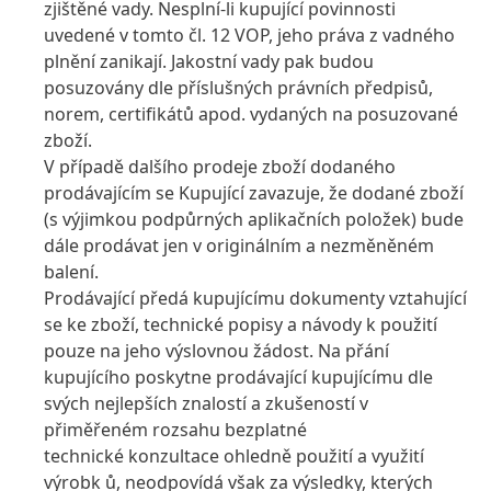
zjištěné vady. Nesplní-li kupující povinnosti
uvedené v tomto čl. 12 VOP, jeho práva z vadného
plnění zanikají. Jakostní vady pak budou
posuzovány dle příslušných právních předpisů,
norem, certifikátů apod. vydaných na posuzované
zboží.
V případě dalšího prodeje zboží dodaného
prodávajícím se Kupující zavazuje, že dodané zboží
(s výjimkou podpůrných aplikačních položek) bude
dále prodávat jen v originálním a nezměněném
balení.
Prodávající předá kupujícímu dokumenty vztahující
se ke zboží, technické popisy a návody k použití
pouze na jeho výslovnou žádost. Na přání
kupujícího poskytne prodávající kupujícímu dle
svých nejlepších znalostí a zkušeností v
přiměřeném rozsahu bezplatné
technické konzultace ohledně použití a využití
výrobk ů, neodpovídá však za výsledky, kterých