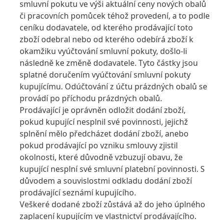
smluvní pokutu ve výši aktuální ceny nových obalů
či pracovních pomůcek téhož provedení, a to podle
ceníku dodavatele, od kterého prodávající toto
zboží odebral nebo od kterého odebírá zboží k
okamžiku vyúčtování smluvní pokuty, došlo-li
následně ke změně dodavatele. Tyto částky jsou
splatné doručením vyúčtování smluvní pokuty
kupujícímu. Odúčtování z účtu prázdných obalů se
provádí po příchodu prázdných obalů.
Prodávající je oprávněn odložit dodání zboží,
pokud kupující nesplnil své povinnosti, jejichž
splnění mělo předcházet dodání zboží, anebo
pokud prodávající po vzniku smlouvy zjistil
okolnosti, které důvodně vzbuzují obavu, že
kupující nesplní své smluvní platební povinnosti. S
důvodem a souvislostmi odkladu dodání zboží
prodávající seznámí kupujícího.
Veškeré dodané zboží zůstává až do jeho úplného
zaplacení kupujícím ve vlastnictví prodávajícího.