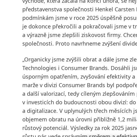
východě, která začala na konci února, se nej
představenstva společnosti Henkel Carsten
podmínkám jsme v roce 2025 úspěšně posunu
je dokonce překročili a pokračovali jsme v t
a výrazně jsme zlepšili ziskovost firmy. Chc
společnosti. Proto navrhneme zvýšení divide
„Organicky jsme zvýšili obrat a dále jsme zl
Technologies i Consumer Brands. Dosáhli js
úsporným opatřením, zvyšování efektivity a
marže v divizi Consumer Brands byl podpoř
a další valorizací, tedy cíleným zlepšování
v investicích do budoucnosti obou divizí: do 
a digitalizace. V uplynulých třech měsících 
objemem obratu na úrovni přibližně 1,2 milia
růstový potenciál. Výsledky za rok 2025 jasn
růstu nás vede správným směrem a efektivně