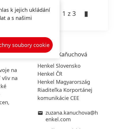
 začátek
las k jejich ukládání
1 z 3
on. Díky
dat a s našimi
ým
chny soubory cookie
Zuzana
Kaňuchová
Henkel Slovensko
voje na
Henkel ČR
 vliv na
Henkel Magyarország
cké
Riaditeľka Korportánej
ě
komunikácie CEE
cen,
zuzana.kanuchova@h
enkel.com