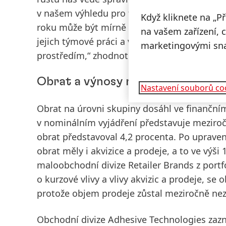
v našem výhledu pro finanční rok 2026, ve k
Když kliknete na „P
roku může být mírně slabší. Chtěl bych po
na vašem zařízení, 
jejich týmové práci a výjimečnému nasazen
marketingovými sn
prostředím,“ zhodnotil loňský rok Knobel.
Obrat a výnosy na úrovni skupiny 
Nastavení souborů co
Obrat na úrovni skupiny
dosáhl ve finanční
v nominálním vyjádření představuje meziročn
obrat představoval 4,2 procenta. Po upravení
obrat měly i akvizice a prodeje, a to ve vý
maloobchodní divize Retailer Brands z port
o kurzové vlivy a vlivy akvizic a prodeje,
se ob
protože objem prodeje zůstal meziročně ne
Obchodní divize
Adhesive
Technologies
zazn