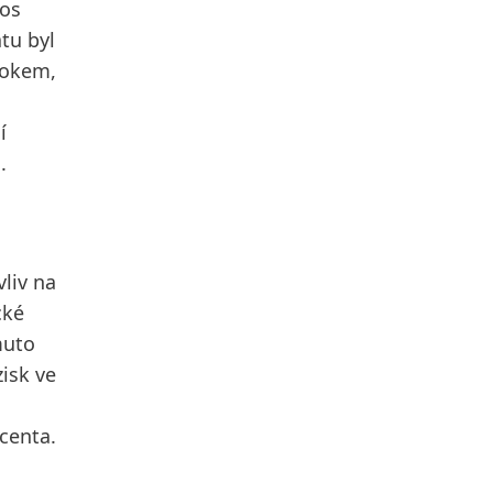
nos
atu byl
rokem,
í
.
vliv na
cké
muto
zisk
ve
centa.