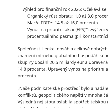
Výhled pro finanční rok 2026: Očekává se d
Organický růst obratu: 1,0 až 3,0 proce
Marže EBIT*: 14,5 až 16,0 procenta
Výnos na prioritní akcii
(EPS)*: zvýšení 
procentuálního pásma
(při konstantní
Společnost Henkel dosáhla celkově dobrých 
znamení mírného globálního hospodářského r
skupiny dosáhl 20,5 miliardy eur a upraven
14,8 procenta. Upravený výnos na prioritní a
procenta.
„Naše podnikatelské prostředí bylo a nadá
konfliktů, geopolitického napětí v mnoha čá
Výsledná nejistota oslabila spotřebitelskou