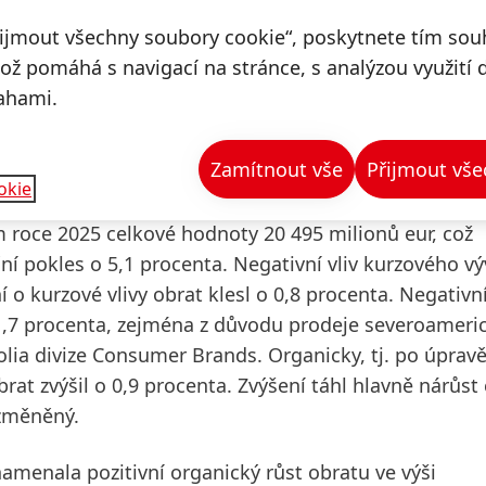
terém očekáváme další růst obratu a zisku, přestože
řijmout všechny soubory cookie“, poskytnete tím souh
děkovat všem zaměstnancům za jejich mimořádný výk
což pomáhá s navigací na stránce, s analýzou využití 
í jsme opět úspěšně provedli naši společnost náročn
ahami.
Zamítnout vše
Přijmout vše
za finanční rok 2025
okie
m roce 2025 celkové hodnoty 20 495 milionů eur, což
í pokles o 5,1 procenta. Negativní vliv kurzového vý
 o kurzové vlivy obrat klesl o 0,8 procenta. Negativní
ši 1,7 procenta, zejména z důvodu prodeje severoameri
folia divize Consumer Brands.
Organicky,
tj. po úprav
rat zvýšil
o 0,9 procenta. Zvýšení táhl hlavně nárůst 
změněný.
amenala pozitivní organický růst obratu ve výši