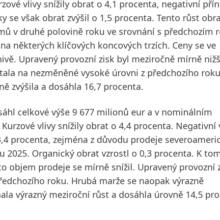
ové vlivy snížily obrat o 4,1 procenta, negativní pří
ky se
však obrat zvýšil o 1,5 procenta. Tento růst obr
ů v druhé polovině roku ve srovnání s předchozím 
na některých klíčových koncových trzích. Ceny se ve
nivě.
Upravený provozní zisk
byl meziročně mírně nižš
stala na nezměněné vysoké úrovni z předchozího roku
ě zvýšila a dosáhla 16,7 procenta.
áhl celkové výše 9 677 milionů eur a v nominálním
 Kurzové vlivy snížily obrat o 4,4 procenta. Negativní 
ši 3,4 procenta, zejména z důvodu prodeje severoameri
nu 2025.
Organický
obrat vzrostl o 0,3 procenta. K to
co objem prodeje se mírně snížil.
Upravený provozní 
 předchozího roku. Hrubá marže se naopak výrazně
la výrazný meziroční růst a dosáhla úrovně 14,5 pro