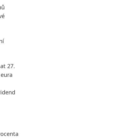
nů
vé
ní
at 27.
 eura
vidend
rocenta