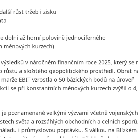
alší růst tržeb i zisku
nta
ve dolní až horní polovině jednociferného
ch měnových kurzech)
výsledků v náročném finančním roce 2025, který se n
ůstu a složitého geopolitického prostředí. Obrat n
á marže EBIT vzrostla o 50 bázických bodů na úroveň
kcii se při konstantních měnových kurzech zvýšil o 4
le je poznamenané velkými výzvami včetně vojenských
stech světa a rozsáhlých obchodních a celních sporů
 náladu i průmyslovou poptávku. S válkou na Blízkém