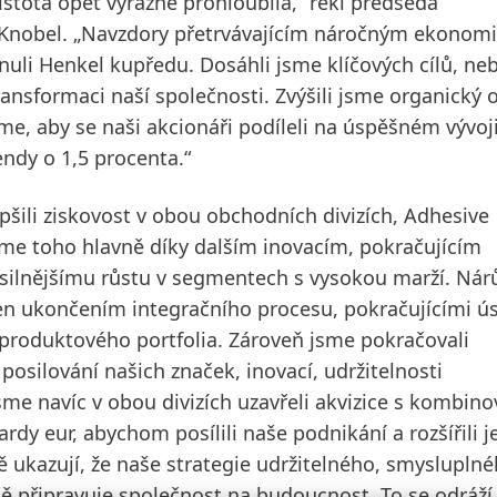
istota opět výrazně prohloubila,“ řekl předseda
 Knobel. „Navzdory přetrvávajícím náročným ekonom
li Henkel kupředu. Dosáhli jsme klíčových cílů, ne
ransformaci naší společnosti. Zvýšili jsme organický 
eme, aby se naši akcionáři podíleli na úspěšném vývoj
ndy o 1,5 procenta.“
epšili ziskovost v obou obchodních divizích, Adhesive
me toho hlavně díky dalším inovacím, pokračujícím
 silnějšímu růstu v segmentech s vysokou marží. Nár
en ukončením integračního procesu, pokračujícími ú
m produktového portfolia. Zároveň jsme pokračovali
posilování našich značek, inovací, udržitelnosti
jsme navíc v obou divizích uzavřeli akvizice s kombi
rdy eur, abychom posílili naše podnikání a rozšířili j
ě ukazují, že naše strategie udržitelného, smyslupln
 připravuje společnost na budoucnost. To se odráží