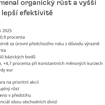
menal organický růst a vyšší
lepší efektivitě
k 2025
 0,9 procenta
, mírně za úrovní předchozího roku z důvodu výrazně
nta
 50 bázických bodů
ra, +4,7 procenta při konstantních měnových kurzech
rdy eur
ra na prioritní akcii
uplný růst
čeno v předstihu
tenciál obou obchodních divizí