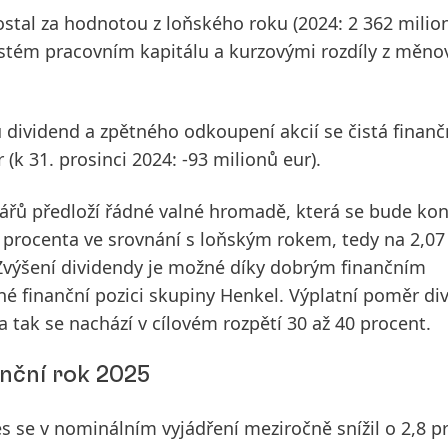
ostal za hodnotou z loňského roku (2024: 2 362 milio
istém pracovním kapitálu a kurzovými rozdíly z měno
dividend a zpětného odkoupení akcií se
čistá finanč
(k 31. prosinci 2024: -93 milionů eur).
ářů předloží řádné valné hromadě, která se bude kon
5 procenta ve srovnání s loňským rokem, tedy na 2,07
 Zvýšení dividendy je možné díky dobrým finančním
é finanční pozici skupiny Henkel. Výplatní poměr di
 tak se nachází v cílovém rozpětí 30 až 40 procent.
anční rok 2025
s se
v nominálním vyjádření meziročně snížil o 2,8 p