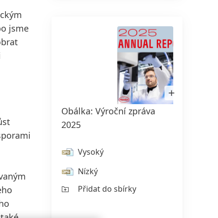
ickým
bo jsme
obrat
i
Otevřít
obrázek
v
Obálka: Výroční zpráva
lightboxu
ůst
Generá
2025
sporami
spole
Carst
Vysoký
Nízký
novaným
V
Přidat do sbírky
eho
Ní
ého
Př
 také