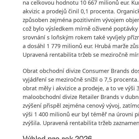
na celkovou hodnotu 10 667 milionů eur. Kurz
akvizic a prodejů činil 0,1 procenta.
Organic
způsoben zejména pozitivním vývojem objem
což bylo výsledkem mírně oživené poptávky 
srovnání s loňským rokem také vyvíjely příz
a dosáhl 1 779 milionů eur. Hrubá marže zů
Upravená rentabilita tržeb
se meziročně mírn
Obrat
obchodní divize
Consumer Brands
dos
vyjádření se meziročně snížil o 7,5 procenta.
obrat měly i akvizice a prodeje, a to ve vý
maloobchodní divize Retailer Brands v dub
zvýšení přispěl zejména cenový vývoj, zatím
výši 1 400 milionů eur byl téměř na úrovni
zvýšila.
Upravená rentabilita tržeb
zaznamena