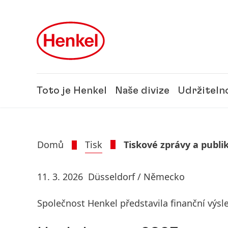
Skip to main content
Skip to footer
Toto je Henkel
Naše divize
Udržiteln
Domů
Tisk
Tiskové zprávy a publi
11. 3. 2026
Düsseldorf / Německo
Společnost Henkel představila finanční výsl