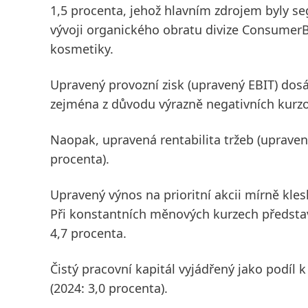
1,5 procenta, jehož hlavním zdrojem byly s
vývoji organického obratu divize
ConsumerB
kosmetiky.
Upravený provozní zisk
(upravený EBIT)
dosá
zejména z důvodu výrazně negativních kurzov
Naopak,
upravená rentabilita tržeb
(upraven
procenta).
Upravený výnos na prioritní akcii
mírně klesl
Při konstantních měnových kurzech představ
4,7 procenta.
Čistý pracovní kapitál
vyjádřený jako podíl k
(2024: 3,0 procenta).