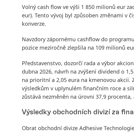
Volný cash flow
ve výši 1 850 milionů eur za
eur). Tento vývoj byl způsoben změnami v č
konverze.
Navzdory zápornému cashflow do programu 
pozice
meziročně zlepšila na 109 milionů eur 
Představenstvo, dozorčí rada a výbor akcion
dubna 2026, návrh na zvýšení
dividend
o 1,
na prioritní a 2,05 eura na kmenovou akcii.
výsledkům v uplynulém finančním roce a siln
zůstává nezměněn na úrovni 37,9 procenta, a
Výsledky obchodních divizí za fin
Obrat
obchodní divize
Adhesive Technologie