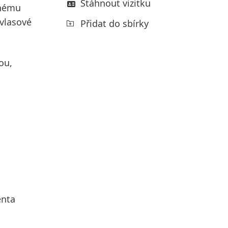
Stáhnout vizitku
dnému
 vlasové
Přidat do sbírky
ou,
enta