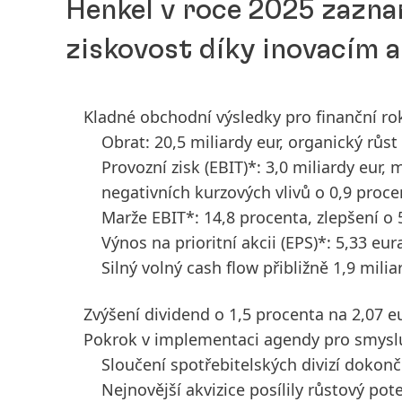
Henkel v roce 2025 zazna
ziskovost díky inovacím a 
Kladné obchodní výsledky pro finanční ro
Obrat: 20,5 miliardy eur, organický růst
Provozní zisk
(EBIT)*: 3,0 miliardy eur
negativních kurzových vlivů o 0,9 proce
Marže EBIT*: 14,8 procenta, zlepšení o
Výnos na prioritní akcii
(EPS)*: 5,33 eu
Silný volný cash flow přibližně 1,9 milia
Zvýšení dividend o 1,5 procenta na 2,07 eu
Pokrok v implementaci agendy pro smysl
Sloučení spotřebitelských divizí dokon
Nejnovější akvizice posílily růstový po