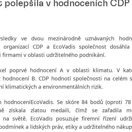
t polepšila v hodnoceních CDP 
výsledky ve dvou mezinárodně uznávaných hodn
ch organizací CDP a EcoVadis společnost dosáhla 
i firmami v oblasti udržitelného podnikání.
kel poprvé
hodnocení A v oblasti klimatu
. V kat
t
hodnocení
B
. CDP hodnotí společnosti na celém 
ení klimatických a environmentálních rizik.
ím
hodnoceníEcoVadis
. Se skóre
84 bodů
(oproti 7
ně získala
zlatou medaili
, čímž se zařadila 
na světě. EcoVadis posuzuje firemní řízení udrži
 podmínek a lidských práv, etiky a udržitelného nákup