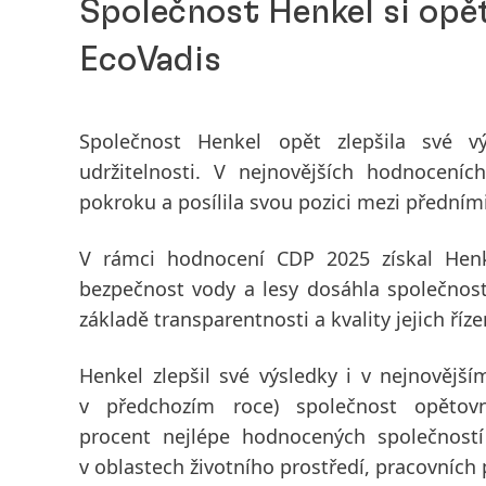
Společnost Henkel si opě
EcoVadis
Společnost Henkel opět zlepšila své 
udržitelnosti. V nejnovějších hodnocení
pokroku a posílila svou pozici mezi předním
V rámci hodnocení
CDP 2025
získal Hen
bezpečnost vody
a
lesy
dosáhla společnos
základě transparentnosti a kvality jejich říz
Henkel zlepšil své výsledky i v nejnovějš
v předchozím roce) společnost opětov
procent
nejlépe hodnocených společností 
v oblastech životního prostředí, pracovních