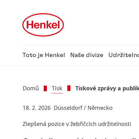
Skip to main content
Skip to footer
Toto je Henkel
Naše divize
Udržiteln
Domů
Tisk
Tiskové zprávy a publi
18. 2. 2026
Düsseldorf / Německo
Zlepšená pozice v žebříčcích udržitelnosti