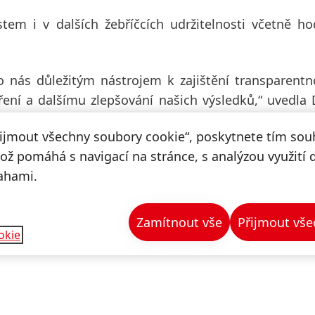
tem i v dalších žebříčcích udržitelnosti včetně h
o nás důležitým nástrojem k zajištění transparentn
ení a dalšímu zlepšování našich výsledků,“ uvedla D
es and Ratings ve společnosti Henkel. „Aktuální 
řijmout všechny soubory cookie“, poskytnete tím souh
 úrovně, a zároveň naznačují, kde chceme naše aktiv
což pomáhá s navigací na stránce, s analýzou využití 
ahami.
el v oblasti udržitelnosti najdete
zde
.
Zamítnout vše
Přijmout vše
okie