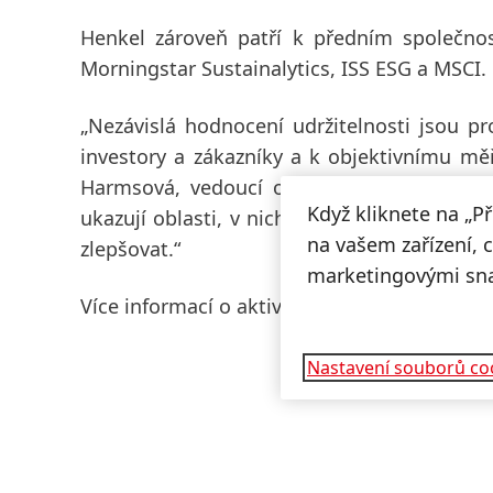
Henkel zároveň patří k předním společnos
Morningstar Sustainalytics, ISS ESG a MSCI.
„Nezávislá hodnocení udržitelnosti jsou pr
investory a zákazníky a k objektivnímu měř
Harmsová, vedoucí oddělení ESG Disclosur
Když kliknete na „P
ukazují oblasti, v nichž dosahujeme vysoké
na vašem zařízení, 
zlepšovat.“
marketingovými sn
Více informací o aktivitách společnosti Henk
Nastavení souborů co