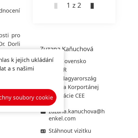
1 z 2
odnocení
osti pro
r. Dorli
Zuzana
Kaňuchová
výsledky
las k jejich ukládání
ity dále
Henkel Slovensko
dat a s našimi
Henkel ČR
Henkel Magyarország
Riaditeľka Korportánej
komunikácie CEE
chny soubory cookie
zuzana.kanuchova@h
enkel.com
Stáhnout vizitku