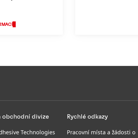
ný v našich
ch.
RMACÍ
a obchodní divize
Rychlé odkazy
dhesive Technologies
Pracovní místa a žádosti o