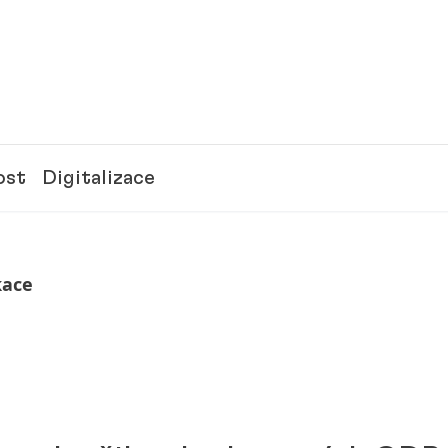
ost
Digitalizace
kace