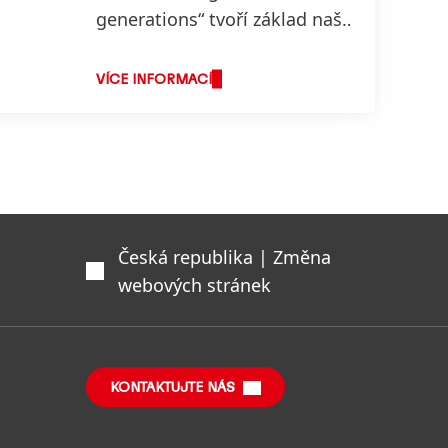
generations“ tvoří základ naší
strategie a odráží hodnoty, za
kterými si stojíme a o co
VÍCE INFORMACÍ
usilujeme.
Česká republika | Změna
webových stránek
KONTAKTUJTE NÁS